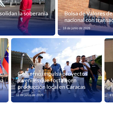
olidan la soberanía
Bolsa de Valores d
nacional con transa
18 de junio de 2026
c
Gobierno impulsa proyectos
ma
juveniles que fortalecen
producción local en Caracas
11 de junio de 2026
8 