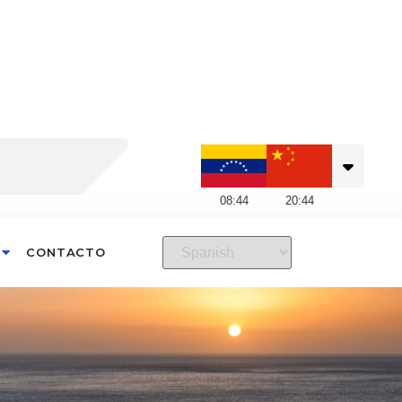
08
:
44
20
:
44
CONTACTO