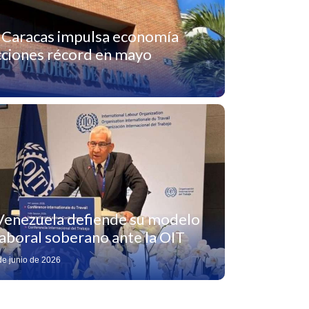
e Caracas impulsa economía
cciones récord en mayo
Venezuela defiende su modelo
laboral soberano ante la OIT
de junio de 2026