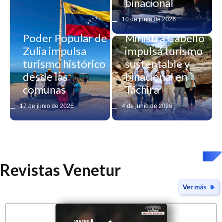
binacional
10 de junio de 2026
Poder Popular de
Ministra Cabello
Zulia impulsa
impulsa turismo
turismo histórico
sustentable y
desde las
binacional en
comunas
Táchira
17 de junio de 2026
4 de junio de 2026
Revistas Venetur