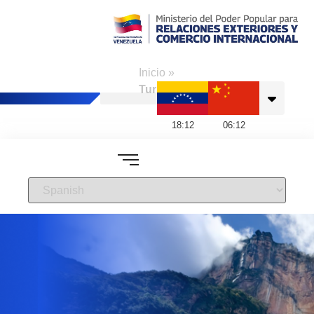
Consulado de
Venezuela en Hong
Inicio
»
Kong
Turismo
18
:
12
06
:
12