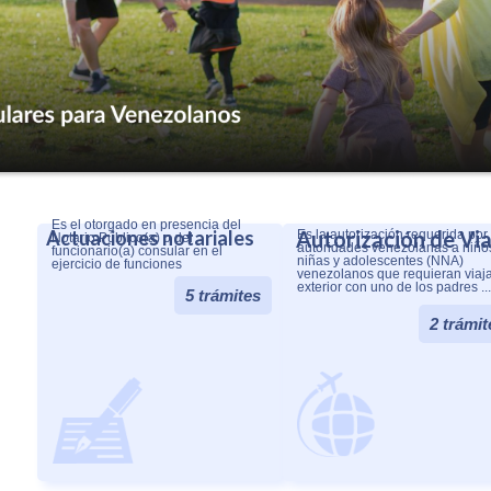
Es el otorgado en presencia del
Actuaciones notariales
Autorización de Via
Es la autorización requerida por 
Notario Público(a) o del
autoridades venezolanas a niño
funcionario(a) consular en el
niñas y adolescentes (NNA)
ejercicio de funciones
venezolanos que requieran viaja
exterior con uno de los padres ...
5 trámites
2 trámit