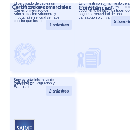
El certificado de uso es un
Es un testimonio manifiesto de a
Certificados comerciales
Constancias
documento que precisa el SENIAT
cierto, real y auténtico, es decir 
(Servicio Integrado de
documento de distintos tipos, qu
Administración Aduanera y
segura la veracidad de una
Tributaria) en el cual se hace
transacción o un trámite realizad
constar que los bienes .....
5 trámit
3 trámites
Servicio Administrativo de
SAIME
Identificación, Migración y
Extranjería.
2 trámites