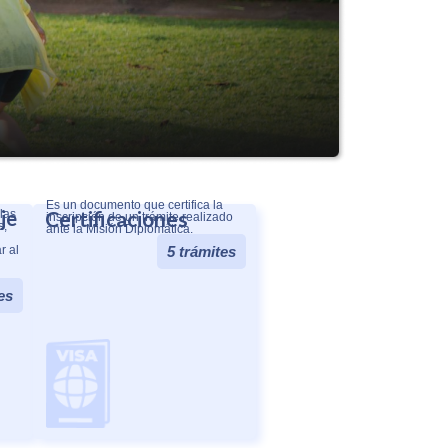
Es un documento que certifica la
je
Certificaciones
las
inscripción de un trámite realizado
s,
ante la Misión Diplomática.
r al
5 trámites
es