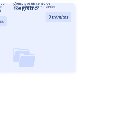
lgo
Constituye un censo de
Registro
un
Venezolanos en el exterior.
e
3 trámites
o.
es