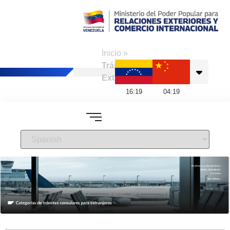
Consulado de
Venezuela en Hong
Inicio
»
Kong
Trámites a
Extranjeros
16
:
19
04
:
19