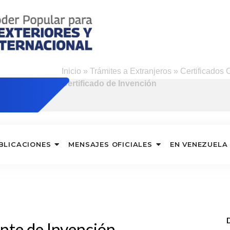
ng
Inicio
»
Trámites a Extranjeros
»
Certificados 
Certificado de Invención
BLICACIONES
MENSAJES OFICIALES
EN VENEZUELA
ente de Invención