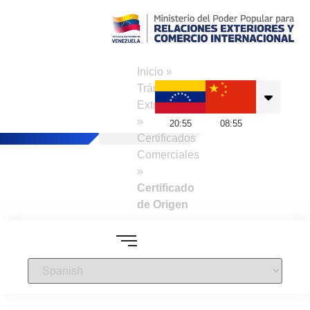
Consulado de
Venezuela en Hong
Inicio
»
Kong
Trámites a
Extranjeros
»
20
:
55
08
:
55
Certificados
Comerciales
»
Certificado
de Origen