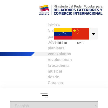
Consulado de
Venezuela en Hong
Inicio
»
Kong
Noticias
generales
»
Jóvenes
06
:
10
18
:
10
pianistas
venezolanos
revolucionan
la academia
musical
desde
Caracas