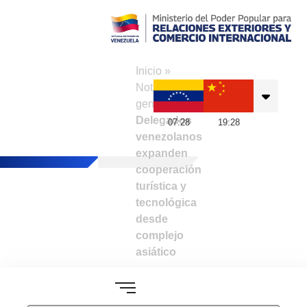
Consulado de
Venezuela en Hong
Inicio
»
Kong
Noticias
generales
»
Delegados
07
:
28
19
:
28
venezolanos
expanden
cooperación
turística y
tecnológica
desde
complejo
asiático