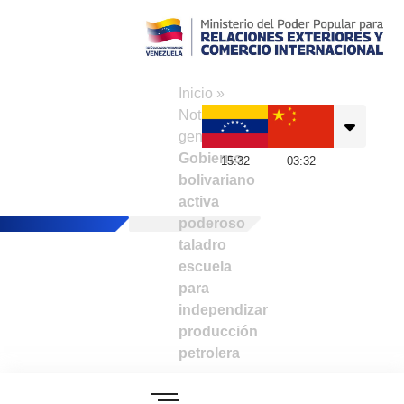
Consulado de
Venezuela en Hong
Inicio
»
Kong
Noticias
generales
»
Gobierno
15
:
32
03
:
32
bolivariano
activa
poderoso
taladro
escuela
para
independizar
producción
petrolera