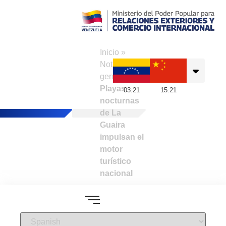
Consulado de
Venezuela en Hong
Inicio
»
Kong
Noticias
generales
»
Playas
03
:
21
15
:
21
nocturnas
de La
Guaira
impulsan el
motor
turístico
nacional