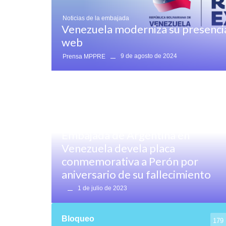
Noticias de la embajada
Venezuela moderniza su presencia
web
9 de agosto de 2024
Prensa MPPRE
Destacado
,
Destacado Noticias
,
Noticias generales
Embajada de Argentina en
Venezuela devela placa
conmemorativa a Perón por
aniversario de su fallecimiento
1 de julio de 2023
Bloqueo
179