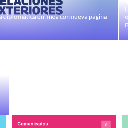
D
L
 diplomática en línea con nueva página
e
p
Comunicados
0