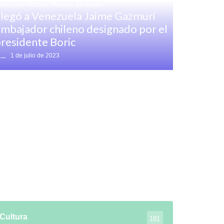
estacado Noticias
,
Noticias generales
legó a Venezuela Jaime Gazmuri
mbajador chileno designado por el
residente Boric
1 de julio de 2023
Cultura
181