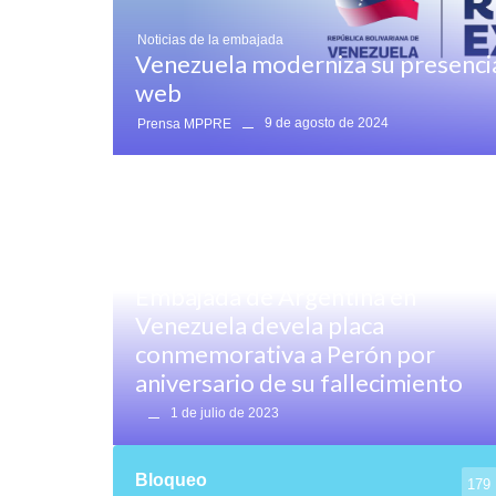
Noticias de la embajada
Venezuela moderniza su presencia
web
9 de agosto de 2024
Prensa MPPRE
Destacado
,
Destacado Noticias
,
Noticias generales
Embajada de Argentina en
Venezuela devela placa
conmemorativa a Perón por
aniversario de su fallecimiento
1 de julio de 2023
Bloqueo
179