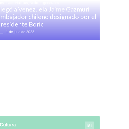
estacado Noticias
,
Noticias generales
legó a Venezuela Jaime Gazmuri
mbajador chileno designado por el
residente Boric
1 de julio de 2023
Cultura
181