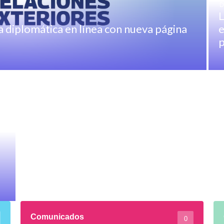
D
L
 diplomática en línea con nueva página
e
p
Comunicados
0